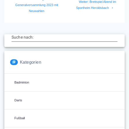
Navigation
Nächster
Weiter:
Brettspiel Abend im
Beitrag:
Generalversammlung 2023 mit
Beitrag:
Sportheim Heroldsbach
Neuwahlen
Suche nach:
Kategorien
Badminton
Darts
Fußball