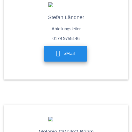
Stefan Ländner
Abteilungsleiter
0179 9755146
eMail
Melanie (“Melle”) Böhm