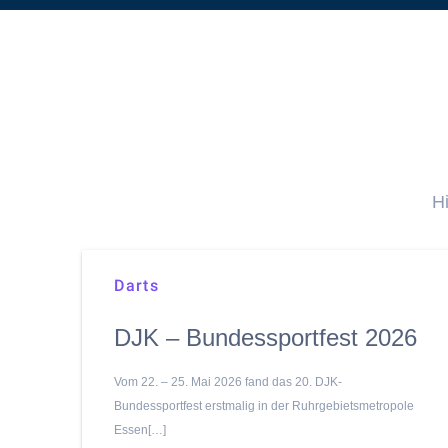
H
Darts
DJK – Bundessportfest 2026
Vom 22. – 25. Mai 2026 fand das 20. DJK-
Bundessportfest erstmalig in der Ruhrgebietsmetropole
Essen[…]