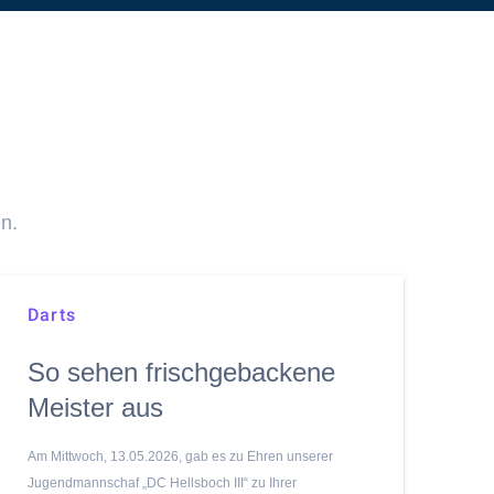
n.
Darts
So sehen frischgebackene
Meister aus
Am Mittwoch, 13.05.2026, gab es zu Ehren unserer
Jugendmannschaf „DC Hellsboch III“ zu Ihrer